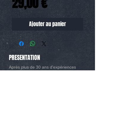
Prix
29,00 €
Ajouter au panier
PRESENTATION
Après plus de 30 ans d'expériences
dans la voiture radiocommandée, nous
avons décidé de sortir une nouvelle
marque 1/8 Classique avec les
meilleures évolutions possibles.
CONTACT
Tél :
0493267162
Mail :
info@modelisme-nice.com
33 boulevard de Riquier 06300 Nice