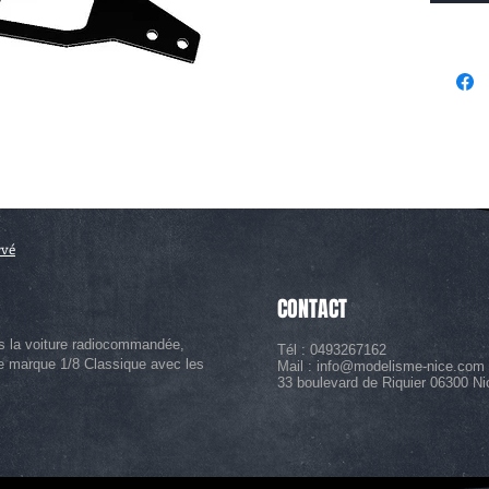
rvé
CONTACT
s la voiture radiocommandée,
Tél : 0493267162
le marque 1/8 Classique avec les
Mail :
info@modelisme-nice.com
33 boulevard de Riquier 06300 Ni