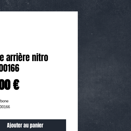
e arrière nitro
00166
Prix
00 €
rbone
00166
Ajouter au panier