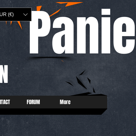
Panie
UR (€)
N
NTACT
FORUM
More