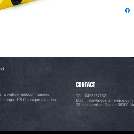
rvé
CONTACT
s la voiture radiocommandée,
Tél : 0493267162
le marque 1/8 Classique avec les
Mail :
info@modelisme-nice.com
33 boulevard de Riquier 06300 Ni