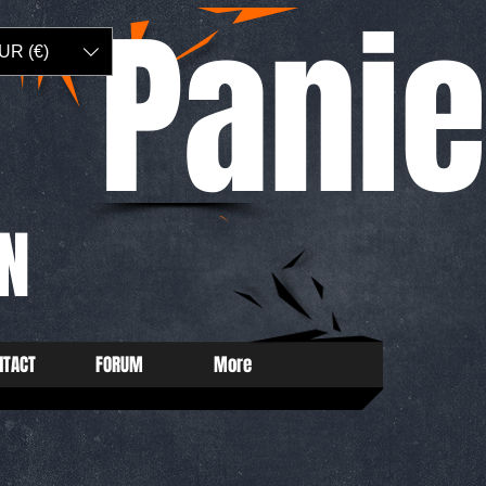
Panie
UR (€)
N
NTACT
FORUM
More