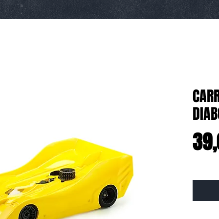
CARR
DIAB
39,