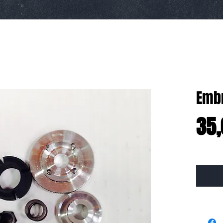
Emb
35,