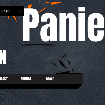
Panie
UR (€)
N
NTACT
FORUM
More