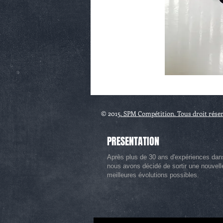
© 2015
. SPM Compétition. Tous droit rése
PRESENTATION
Après plus de 30 ans d'expériences dan
nous avons décidé de sortir une nouvel
meilleures évolutions possibles.