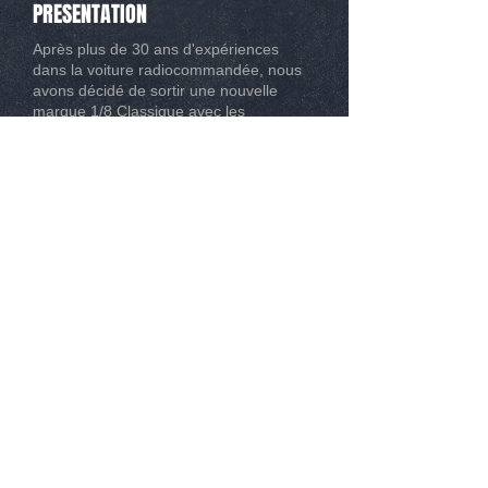
PRESENTATION
Après plus de 30 ans d'expériences
dans la voiture radiocommandée, nous
avons décidé de sortir une nouvelle
marque 1/8 Classique avec les
meilleures évolutions possibles.
CONTACT
Tél :
0493267162
Mail :
info@modelisme-nice.com
33 boulevard de Riquier 06300 Nice
© 2015
. SPM Compétition. Tous droit réservé