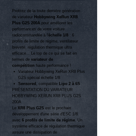
Profitez de la toute dernière génération
de variateur
Hobbywing XeRun XR8
Plus G2S 200A
pour améliorer les
performances de votre voiture
radiocommandée à l'
échelle 1/8
: 6
profils de limite de régime, ventilateur
breveté, régulation thermique ultra
efficace... Le top de ce qui se fait en
termes de
variateur de
compétition
haute performance !
Variateur Hobbywing XeRun XR8 Plus
G2S spécial échelle 1/8
Sensored
, compatible
Lipo 2 à 6S
PRÉSENTATION DU VARIATEUR
HOBBYWING XERUN XR8 PLUS G2S
200A
Le
XR8 Plus G2S
est le prochain
développement d'une série d'ESC 1/8
avec
6 profils de limite de régime
.
Un
système efficace de régulation thermique
assure une dissipation de