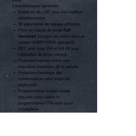
Caractéristiques générales
Boitier en alu CNC pour une meilleur
refroidissement
30 paramètres de réglage différents
Prise en charge du mode
Full
Sensored
(lorsqu'il est utilisé avec un
moteur HOBBYWING approprié)
BEC avec max.15A et 6-8.4V pour
l'utilisation de divers servos
Protection interne contre une
mauvaise connexion de la batterie
Protection thermique des
condensateurs pour éviter les
explosions
Programmation le plus simple
possible sans câbles le
programmateur OTA ainsi qu'un
smartphone
Caractéristiques techniques
Spécial pour voitures 1/8 buggy,
truggy, piste compétition
Compatible moteur sensored et