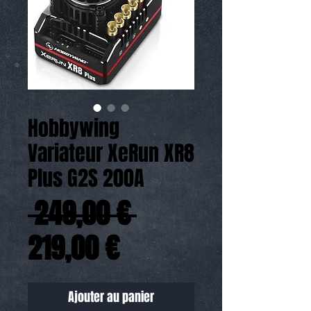
Hobbywing
Variateur XeRun XR8
Plus G2S 200A
Prix
 249,00 € 
Prix
original
219,00 €
promotionnel
Ajouter au panier