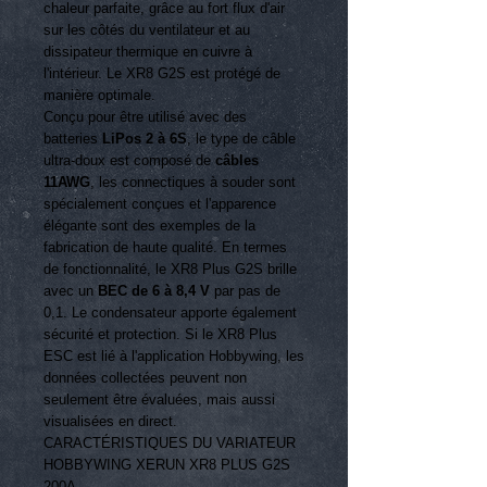
chaleur parfaite, grâce au fort flux d'air
sur les côtés du ventilateur et au
dissipateur thermique en cuivre à
l'intérieur. Le XR8 G2S est protégé de
manière optimale.
Conçu pour être utilisé avec des
batteries
LiPos 2 à 6S
, le type de câble
ultra-doux est composé de
câbles
11AWG
, les connectiques à souder sont
spécialement conçues et l'apparence
élégante sont des exemples de la
fabrication de haute qualité.
En termes
de fonctionnalité, le XR8 Plus G2S brille
avec un
BEC de 6 à 8,4 V
par pas de
0,1.
Le condensateur apporte également
sécurité et protection.
Si le XR8 Plus
ESC est lié à l'application Hobbywing, les
données collectées peuvent non
seulement être évaluées, mais aussi
visualisées en direct.
CARACTÉRISTIQUES DU VARIATEUR
HOBBYWING XERUN XR8 PLUS G2S
200A