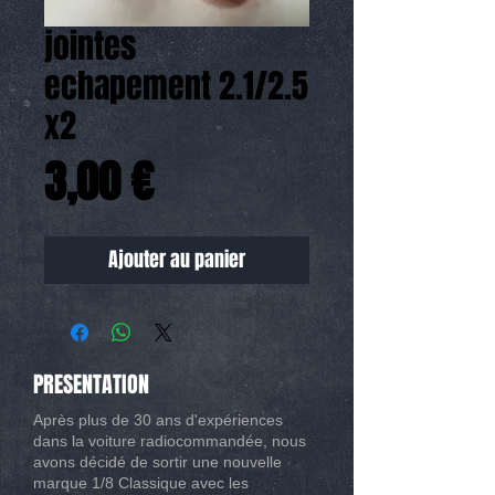
jointes
echapement 2.1/2.5
x2
Prix
3,00 €
Ajouter au panier
PRESENTATION
Après plus de 30 ans d'expériences
dans la voiture radiocommandée, nous
avons décidé de sortir une nouvelle
marque 1/8 Classique avec les