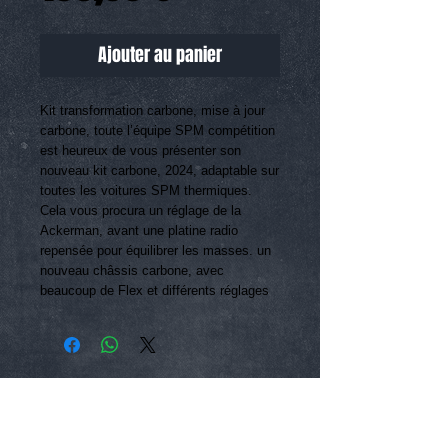
Ajouter au panier
Kit transformation carbone, mise à jour
carbone, toute l’équipe SPM compétition
est heureux de vous présenter son
nouveau kit carbone, 2024, adaptable sur
toutes les voitures SPM thermiques.
Cela vous procura un réglage de la
Ackerman, avant une platine radio
repensée pour équilibrer les masses. un
nouveau châssis carbone, avec
beaucoup de Flex et différents réglages
PRESENTATION
Après plus de 30 ans d'expériences
dans la voiture radiocommandée, nous