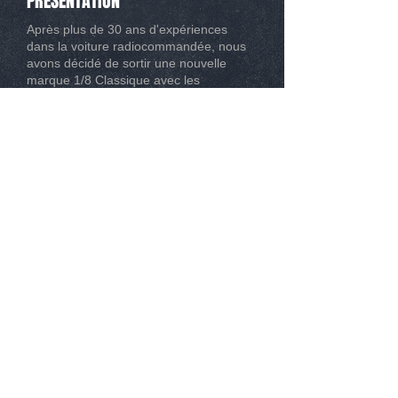
PRESENTATION
Après plus de 30 ans d'expériences
dans la voiture radiocommandée, nous
avons décidé de sortir une nouvelle
marque 1/8 Classique avec les
meilleures évolutions possibles.
CONTACT
Tél :
0493267162
Mail :
info@modelisme-nice.com
33 boulevard de Riquier 06300 Nice
© 2015
. SPM Compétition. Tous droit réservé