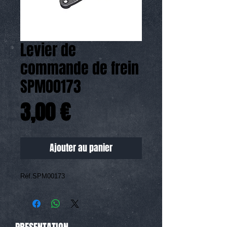
Levier de
commande de frein
SPM00173
Prix
3,00 €
Ajouter au panier
Réf.SPM00173