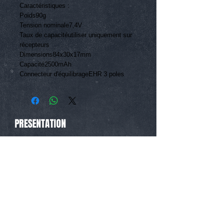
Caractéristiques :
Poids90g
Tension nominale7,4V
Taux de capacitéutiliser uniquement sur 
récepteurs
Dimensions84x30x17mm
Capacité2500mAh
Connecteur d'équilibrageEHR 3 poles
PRESENTATION
Après plus de 30 ans d'expériences
dans la voiture radiocommandée, nous
avons décidé de sortir une nouvelle
marque 1/8 Classique avec les
meilleures évolutions possibles.
CONTACT
Tél :
0493267162