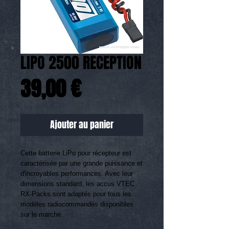
LIPO 2500 RECEPTION
Prix
39,00 €
Ajouter au panier
Cette batterie LiPo pour récepteur est 
caractérisée par une grande puissance et 
d'incroyables performances. Avec leur 
dimensions standard, les accus VTEC 
RX-Packs sont adaptés pour tous les 
modèles radiocommandés disponibles 
sur le marché.