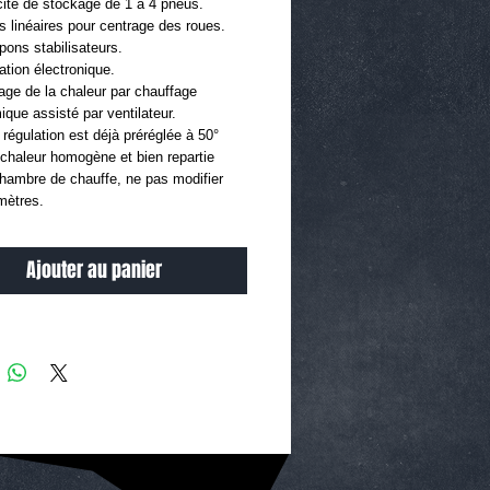
ité de stockage de 1 à 4 pneus.
ls linéaires pour centrage des roues.
pons stabilisateurs.
ation électronique.
age de la chaleur par chauffage
ique assisté par ventilateur.
 régulation est déjà préréglée à 50°
chaleur homogène et bien repartie
hambre de chauffe, ne pas modifier
mètres.
Ajouter au panier