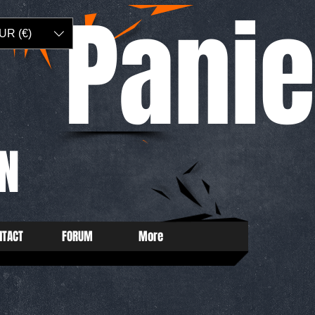
Panie
UR (€)
N
NTACT
FORUM
More