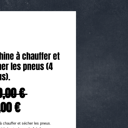
ine à chauffer et
er les pneus (4
s).
Prix
9,00 € 
Prix
original
,00 €
promotionnel
 chauffer et sécher les pneus.