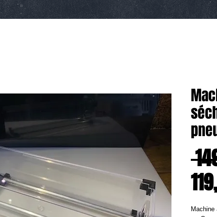
Mach
séch
pneu
 14
119
Machine à