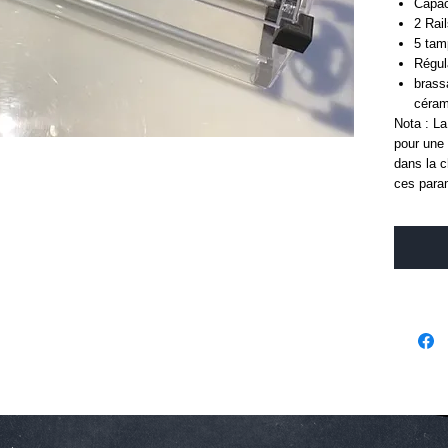
Capac
2 Rai
5 tam
Régul
brass
céram
Nota : La
pour une 
dans la c
ces para