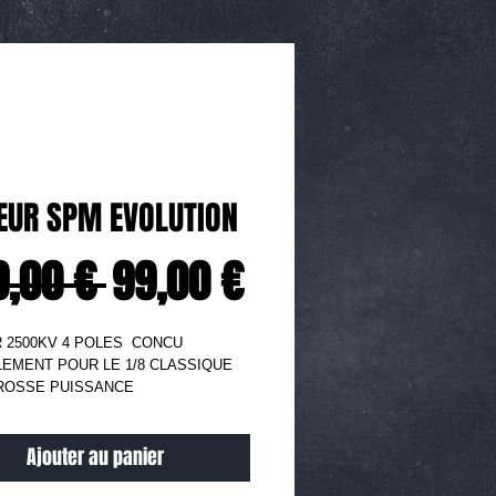
UR SPM EVOLUTION
Prix
Prix
9,00 € 
99,00 €
original
promotionnel
2500KV 4 POLES  CONCU 
EMENT POUR LE 1/8 CLASSIQUE 
ROSSE PUISSANCE
Ajouter au panier