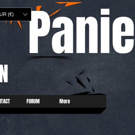
Panie
UR (€)
N
NTACT
FORUM
More