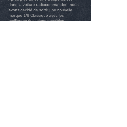
dans la voiture radiocommandée, nous
avons décidé de sortir une nouvelle
marque 1/8 Classique avec les
meilleures évolutions possibles.
CONTACT
Tél :
0493267162
Mail :
info@modelisme-nice.com
33 boulevard de Riquier 06300 Nice
© 2015
. SPM Compétition. Tous droit réservé