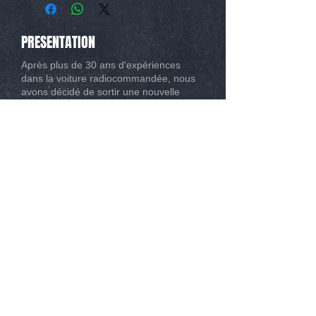
as sizing, material, care instructions and
cleaning instructions.
PRESENTATION
Après plus de 30 ans d'expériences
dans la voiture radiocommandée, nous
avons décidé de sortir une nouvelle
marque 1/8 Classique avec les
meilleures évolutions possibles.
CONTACT
Tél :
0493267162
Mail :
info@modelisme-nice.com
33 boulevard de Riquier 06300 Nice
© 2015
. SPM Compétition. Tous droit réservé