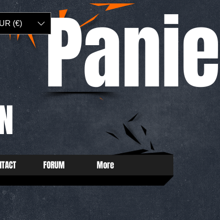
Panie
UR (€)
N
NTACT
FORUM
More