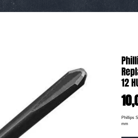
Phil
Repl
12 H
10,
Phillips 
mm