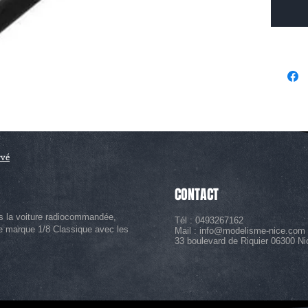
rvé
CONTACT
s la voiture radiocommandée,
Tél : 0493267162
le marque 1/8 Classique avec les
Mail :
info@modelisme-nice.com
33 boulevard de Riquier 06300 Ni