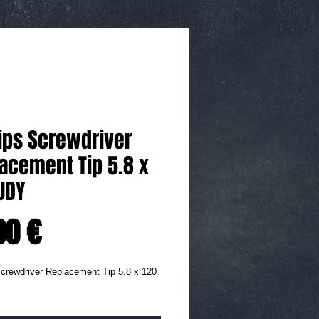
lips Screwdriver
acement Tip 5.8 x
UDY
Prix
00 €
Screwdriver Replacement Tip 5.8 x 120 