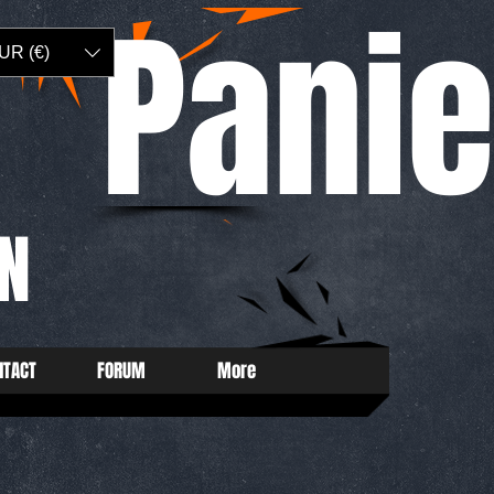
Panie
UR (€)
N
NTACT
FORUM
More