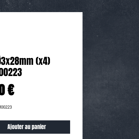
Ø3x28mm (x4)
00223
Prix
0 €
M00223
Ajouter au panier