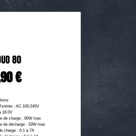
DUO 80
Prix
,90 €
tions 
d’entrée : AC 100-240V 
à 18.0V
e de charge : 80W max
e de décharge : 50W max
e charge : 0.1 à 7A