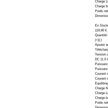
Charge Li-
Charge ba
Poids net
Dimensio
En Stock
119,90 €
Quantité:
(+)(-)
Ajouter a
Télécharg
Tension 
DC 11.0 
Puissanc
Puissanc
Courant d
Courant 
Equilibra
Charge N
Charge Li-
Charge ba
Poids net
Dimensio