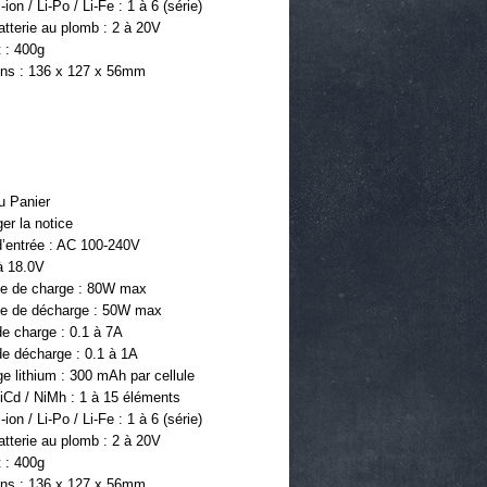
ion / Li-Po / Li-Fe : 1 à 6 (série)
tterie au plomb : 2 à 20V
 : 400g 
ns : 136 x 127 x 56mm
u Panier
er la notice
d’entrée : AC 100-240V 
à 18.0V
e de charge : 80W max
e de décharge : 50W max
e charge : 0.1 à 7A
de décharge : 0.1 à 1A
ge lithium : 300 mAh par cellule
iCd / NiMh : 1 à 15 éléments
ion / Li-Po / Li-Fe : 1 à 6 (série)
tterie au plomb : 2 à 20V
 : 400g 
ns : 136 x 127 x 56mm