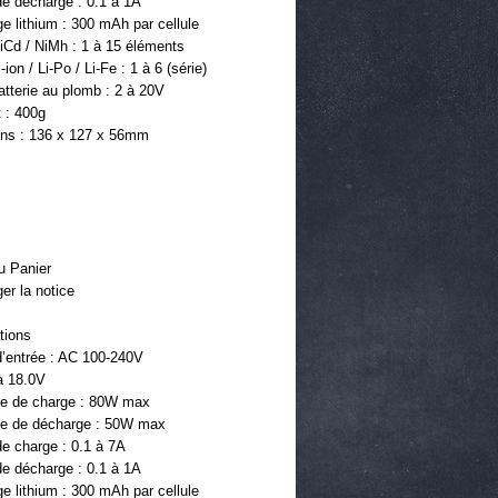
de décharge : 0.1 à 1A
ge lithium : 300 mAh par cellule
iCd / NiMh : 1 à 15 éléments
ion / Li-Po / Li-Fe : 1 à 6 (série)
tterie au plomb : 2 à 20V
 : 400g 
ns : 136 x 127 x 56mm
u Panier
er la notice
tions 
d’entrée : AC 100-240V 
à 18.0V
e de charge : 80W max
e de décharge : 50W max
e charge : 0.1 à 7A
de décharge : 0.1 à 1A
ge lithium : 300 mAh par cellule