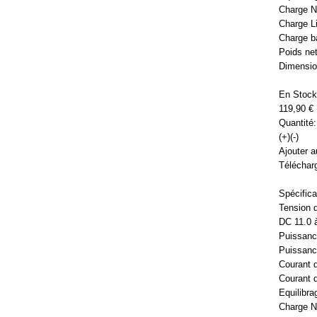
Charge N
Charge Li-
Charge ba
Poids net
Dimensio
En Stock
119,90 €
Quantité:
(+)(-)
Ajouter a
Télécharg
Spécifica
Tension 
DC 11.0 
Puissanc
Puissanc
Courant d
Courant 
Equilibra
Charge N