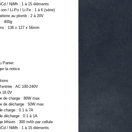
iCd / NiMh : 1 à 15 éléments
ion / Li-Po / Li-Fe : 1 à 6 (série)
tterie au plomb : 2 à 20V
 : 400g 
ns : 136 x 127 x 56mm
u Panier
er la notice
tions 
d’entrée : AC 100-240V 
à 18.0V
e de charge : 80W max
e de décharge : 50W max
e charge : 0.1 à 7A
de décharge : 0.1 à 1A
ge lithium : 300 mAh par cellule
iCd / NiMh : 1 à 15 éléments