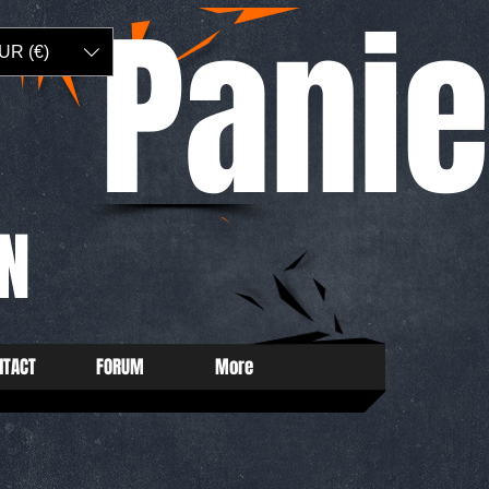
Panie
UR (€)
N
NTACT
FORUM
More