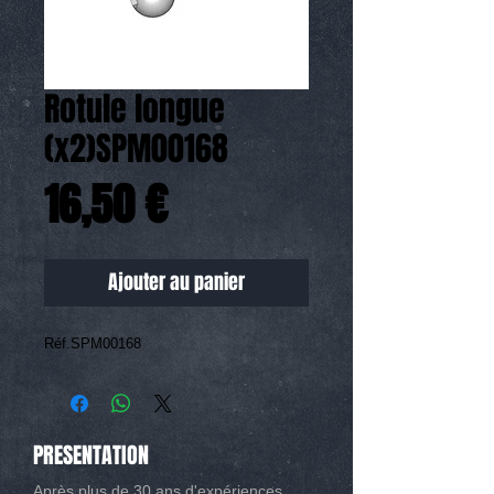
Rotule longue
(x2)SPM00168
Prix
16,50 €
Ajouter au panier
Réf.SPM00168
PRESENTATION
Après plus de 30 ans d'expériences