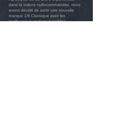
dans la voiture radiocommandée, nous
avons décidé de sortir une nouvelle
marque 1/8 Classique avec les
meilleures évolutions possibles.
CONTACT
Tél :
0493267162
Mail :
info@modelisme-nice.com
33 boulevard de Riquier 06300 Nice
© 2015
. SPM Compétition. Tous droit réservé