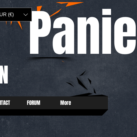
Panie
UR (€)
N
NTACT
FORUM
More