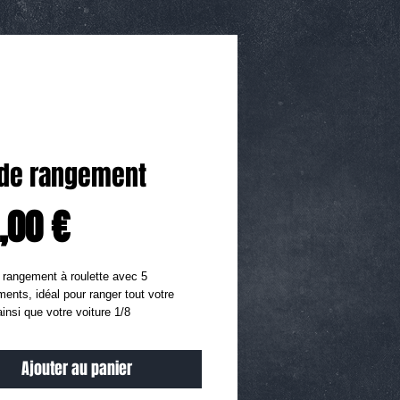
 de rangement
Prix
,00 €
 rangement à roulette avec 5 
ents, idéal pour ranger tout votre 
ainsi que votre voiture 1/8
Ajouter au panier