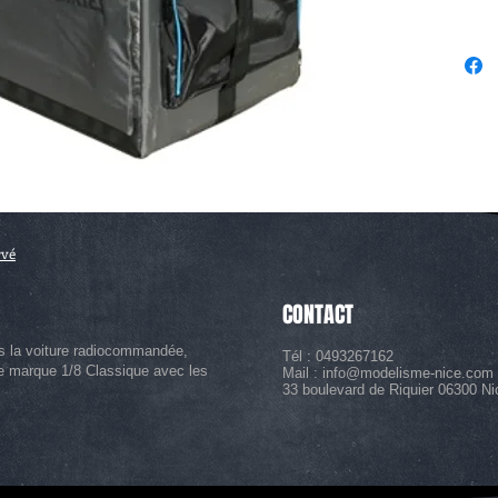
rvé
CONTACT
s la voiture radiocommandée,
Tél : 0493267162
le marque 1/8 Classique avec les
Mail :
info@modelisme-nice.com
33 boulevard de Riquier 06300 Ni