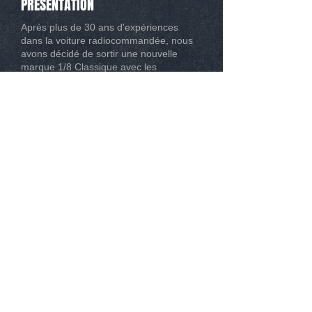
PRESENTATION
Après plus de 30 ans d'expériences
dans la voiture radiocommandée, nous
avons décidé de sortir une nouvelle
marque 1/8 Classique avec les
meilleures évolutions possibles.
CONTACT
Tél :
0493267162
Mail :
info@modelisme-nice.com
33 boulevard de Riquier 06300 Nice
© 2015
. SPM Compétition. Tous droit réservé