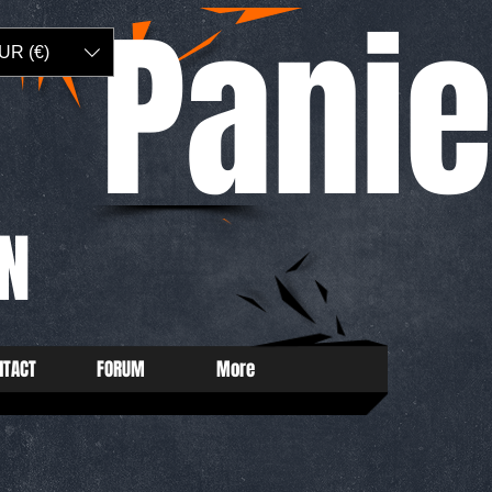
Panie
UR (€)
N
NTACT
FORUM
More