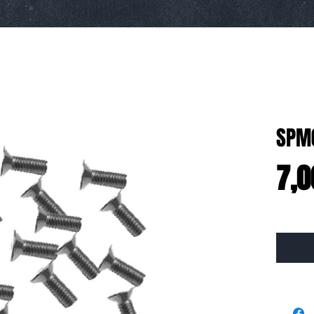
SPM
7,0