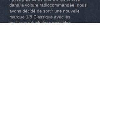
dans la voiture radiocommandée, nous
avons décidé de sortir une nouvelle
marque 1/8 Classique avec les
meilleures évolutions possibles.
CONTACT
Tél :
0493267162
Mail :
info@modelisme-nice.com
33 boulevard de Riquier 06300 Nice
© 2015
. SPM Compétition. Tous droit réservé