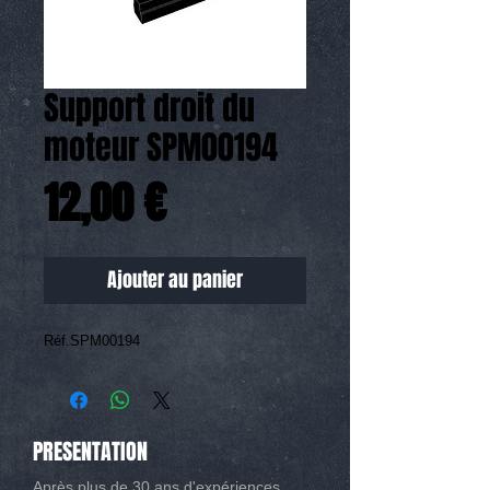
Support droit du
moteur SPM00194
Prix
12,00 €
Ajouter au panier
Réf.SPM00194
PRESENTATION
Après plus de 30 ans d'expériences